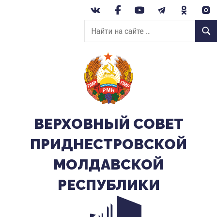
Перейти
к
Найти
содержанию
Найт
на
сайте:
ВЕРХОВНЫЙ CОВЕТ
ПРИДНЕСТРОВСКОЙ
МОЛДАВСКОЙ
РЕСПУБЛИКИ