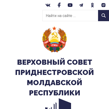
Перейти
к
Найти
содержанию
Найт
на
сайте:
ВЕРХОВНЫЙ CОВЕТ
ПРИДНЕСТРОВСКОЙ
МОЛДАВСКОЙ
РЕСПУБЛИКИ