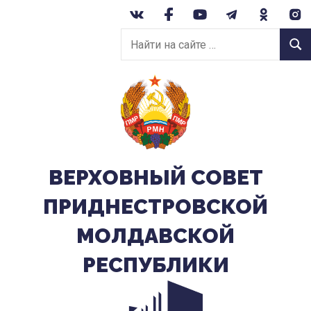
Перейти
к
Найти
содержанию
Найт
на
сайте:
ВЕРХОВНЫЙ CОВЕТ
ПРИДНЕСТРОВСКОЙ
МОЛДАВСКОЙ
РЕСПУБЛИКИ