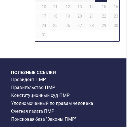
10
11
12
13
14
15
16
17
18
19
20
21
22
23
24
25
26
27
28
29
30
31
ПОЛЕЗНЫЕ ССЫЛКИ
Президент ПМР
Правительство ПМР
Конституционный суд ПМР
Уполномоченный по правам человека
Счетная палата ПМР
Поисковая база "Законы ПМР"