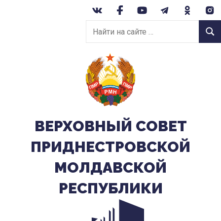
Перейти
к
Найти
содержанию
Найт
на
сайте:
ВЕРХОВНЫЙ CОВЕТ
ПРИДНЕСТРОВСКОЙ
МОЛДАВСКОЙ
РЕСПУБЛИКИ