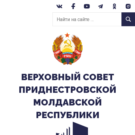
Перейти
к
Найти
содержанию
Найт
на
сайте:
ВЕРХОВНЫЙ CОВЕТ
ПРИДНЕСТРОВСКОЙ
МОЛДАВСКОЙ
РЕСПУБЛИКИ