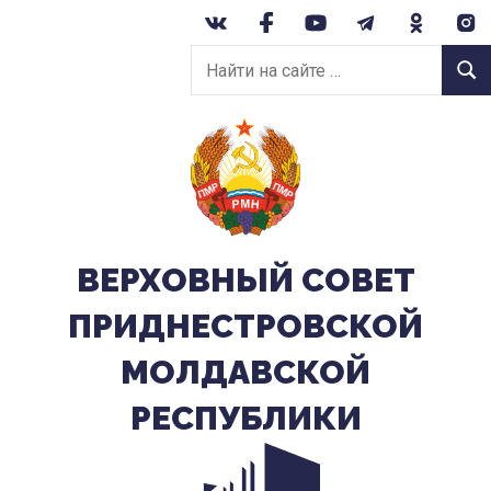
Перейти
к
Найти
содержанию
Найт
на
сайте:
ВЕРХОВНЫЙ CОВЕТ
ПРИДНЕСТРОВСКОЙ
МОЛДАВСКОЙ
РЕСПУБЛИКИ