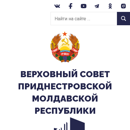
Перейти
к
Найти
содержанию
Найт
на
сайте:
ВЕРХОВНЫЙ CОВЕТ
ПРИДНЕСТРОВСКОЙ
МОЛДАВСКОЙ
РЕСПУБЛИКИ