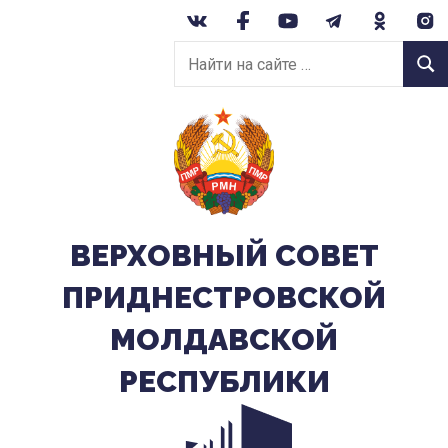
Перейти
к
Найти
содержанию
Найт
на
сайте:
ВЕРХОВНЫЙ CОВЕТ
ПРИДНЕСТРОВСКОЙ
МОЛДАВСКОЙ
РЕСПУБЛИКИ