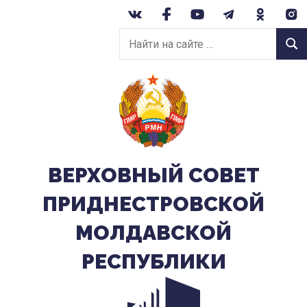
Перейти
к
Найти
содержанию
Найт
на
сайте:
ВЕРХОВНЫЙ CОВЕТ
ПРИДНЕСТРОВСКОЙ
МОЛДАВСКОЙ
РЕСПУБЛИКИ