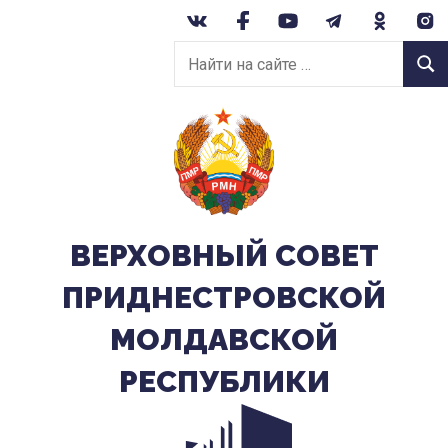
Перейти
к
Найти
содержанию
Найт
на
сайте:
ВЕРХОВНЫЙ CОВЕТ
ПРИДНЕСТРОВСКОЙ
МОЛДАВСКОЙ
РЕСПУБЛИКИ