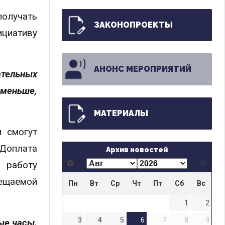
получать
ЗАКОНОПРОЕКТЫ
циативу
АНОНС МЕРОПРИЯТИЙ
тельных
 меньше,
МАТЕРИАЛЫ
и смогут
 Доплата
Архив новостей
 работу
ещаемой
Пн
Вт
Ср
Чт
Пт
Сб
Вс
1
2
3
4
5
6
7
8
9
ые часы.