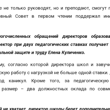
 не только руководят, но и преподают, смогут 
овный Совет в первом чтении поддержал ини
огочисленных обращений директоров образова
ектор при двух педагогических ставках получает
альной защите и труду Елена Куличенко.
му, согласно которой директора школ и завуч
кую работу с нагрузкой не больше одной ставки.
од каникул. Кроме того, за педагогическую
е размер – два должностных оклада по совм
ей не хватает, директор школы берет дополнительн