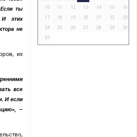
10
11
12
13
14
15
16
 Если ты
17
18
19
20
21
22
23
 И этих
24
25
26
27
28
29
30
ктора не
31
оров, их
ренними
вать все
. И если
ацию», –
ельство,