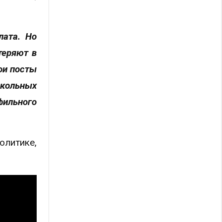
лата. Но
теряют в
ои посты
кольных
фильного
литике,