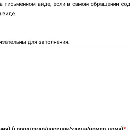
в письменном виде, если в самом обращении со
 виде.
бязательны для заполнения.
ия) (город/село/поселок/улица/номер дома)
*