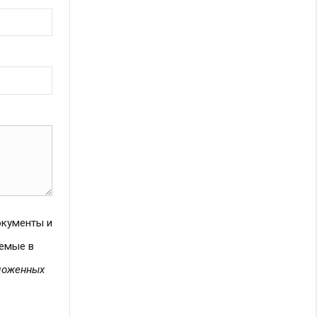
окументы и
яемые в
ложенных