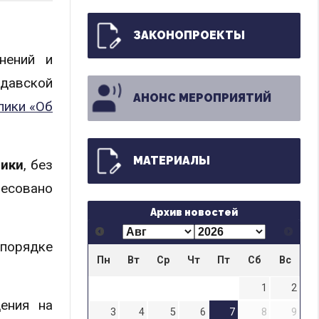
ЗАКОНОПРОЕКТЫ
нений и
давской
АНОНС МЕРОПРИЯТИЙ
лики «Об
МАТЕРИАЛЫ
лики
, без
есовано
Архив новостей
порядке
Пн
Вт
Ср
Чт
Пт
Сб
Вс
1
2
ения на
3
4
5
6
7
8
9