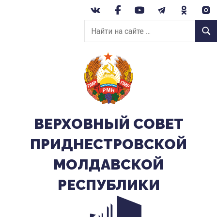
Перейти
к
Найти
содержанию
Найт
на
сайте:
ВЕРХОВНЫЙ CОВЕТ
ПРИДНЕСТРОВСКОЙ
МОЛДАВСКОЙ
РЕСПУБЛИКИ