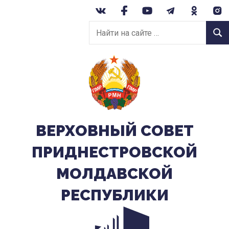
Перейти
к
Найти
содержанию
Найт
на
сайте:
ВЕРХОВНЫЙ CОВЕТ
ПРИДНЕСТРОВСКОЙ
МОЛДАВСКОЙ
РЕСПУБЛИКИ