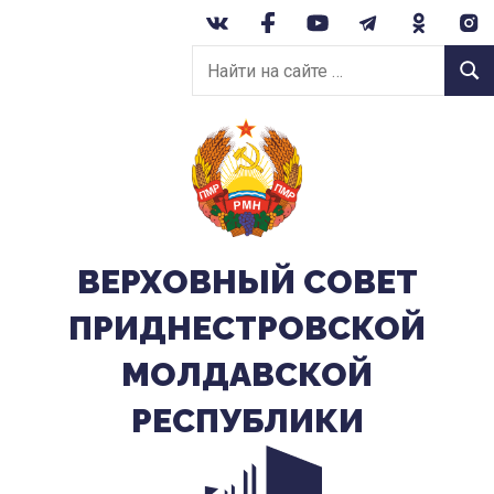
Перейти
к
Найти
содержанию
Найт
на
сайте:
ВЕРХОВНЫЙ CОВЕТ
ПРИДНЕСТРОВСКОЙ
МОЛДАВСКОЙ
РЕСПУБЛИКИ