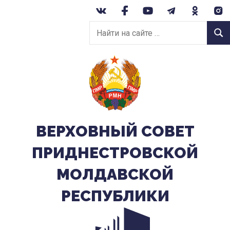
Перейти
к
Найти
содержанию
Найт
на
сайте:
ВЕРХОВНЫЙ CОВЕТ
ПРИДНЕСТРОВСКОЙ
МОЛДАВСКОЙ
РЕСПУБЛИКИ