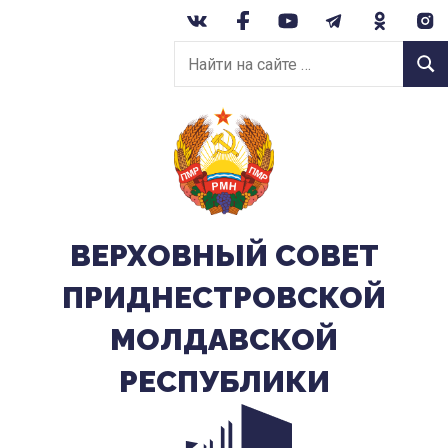
Перейти
к
Найти
содержанию
Найт
на
сайте:
ВЕРХОВНЫЙ CОВЕТ
ПРИДНЕСТРОВСКОЙ
МОЛДАВСКОЙ
РЕСПУБЛИКИ