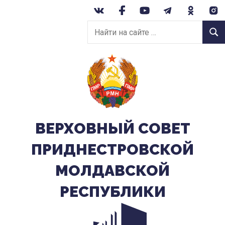
Перейти
к
Найти
содержанию
Найт
на
сайте:
ВЕРХОВНЫЙ CОВЕТ
ПРИДНЕСТРОВСКОЙ
МОЛДАВСКОЙ
РЕСПУБЛИКИ