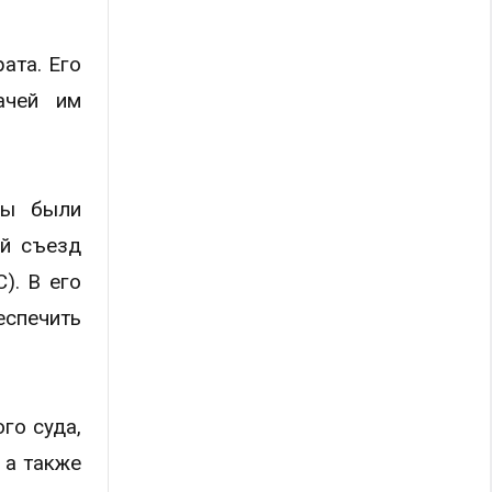
ата. Его
ачей им
мы были
ый съезд
). В его
спечить
го суда,
 а также