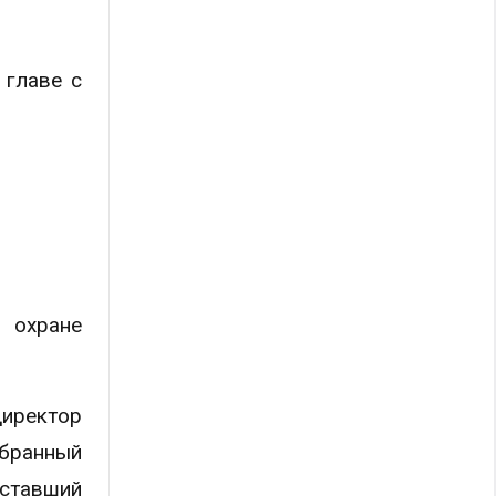
.
 главе с
о охране
директор
бранный
 ставший