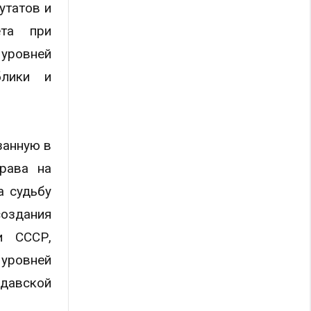
утатов и
ета при
уровней
блики и
занную в
рава на
а судьбу
создания
и СССР,
 уровней
лдавской