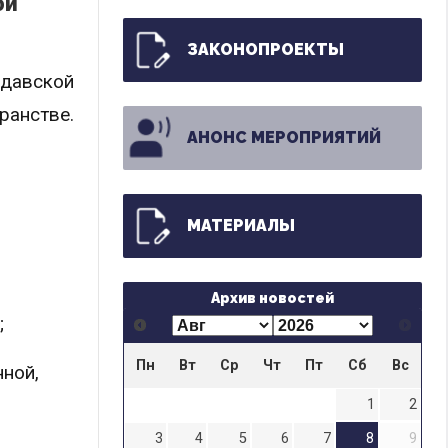
ой
ЗАКОНОПРОЕКТЫ
лдавской
ранстве.
АНОНС МЕРОПРИЯТИЙ
МАТЕРИАЛЫ
Архив новостей
;
Пн
Вт
Ср
Чт
Пт
Сб
Вс
нной,
1
2
3
4
5
6
7
8
9