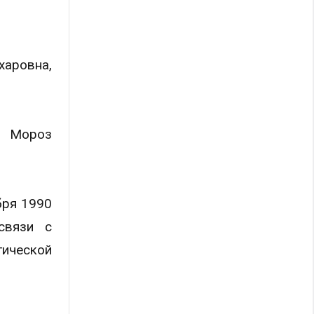
харовна,
н Мороз
бря 1990
связи с
ической