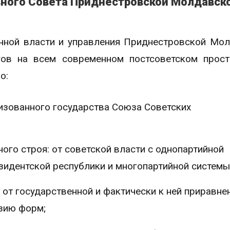
вного Совета Приднестровской Молдавск
енной власти и управления Приднестровской Мо
гов на всем современном постсоветском прост
о:
изованного государства Союза Советских
ого строя: от советской власти с однопартийной
зидентской республики и многопартийной системы
от государственной и фактически к ней приравне
зию форм;