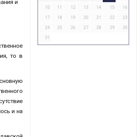
ания и
10
11
12
13
14
15
16
17
18
19
20
21
22
23
24
25
26
27
28
29
30
31
ственное
ия, то в
основную
твенного
утствие
ось и на
давской