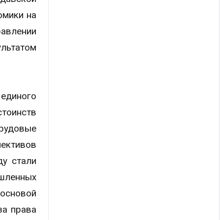
омики на
равлении
ультатом
единого
стоинств
трудовые
лективов
ду стали
ышленных
 основой
за права