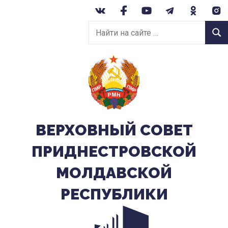
Перейти
к
Найти
содержанию
Найт
на
сайте:
ВЕРХОВНЫЙ CОВЕТ
ПРИДНЕСТРОВСКОЙ
МОЛДАВСКОЙ
РЕСПУБЛИКИ