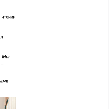
 чтении.
ал
. Мы
 –
рыми