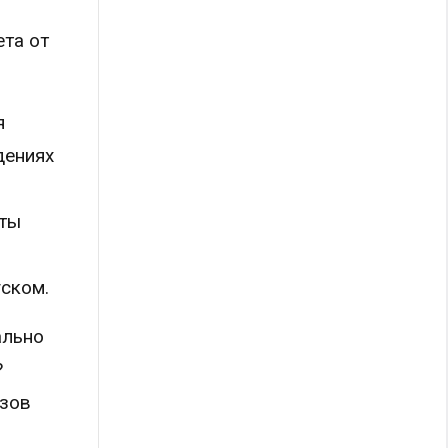
ета от
я
дениях
аты
уском.
ально
?
азов