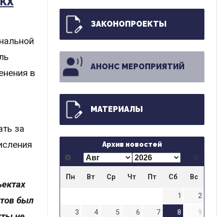
ЖКХ
ЗАКОНОПРОЕКТЫ
ональной
ль
АНОНС МЕРОПРИЯТИЙ
енения в
МАТЕРИАЛЫ
ать за
исления
Архив новостей
Пн
Вт
Ср
Чт
Пт
Сб
Вс
ъектах
1
2
ктов был
3
4
5
6
7
8
9
кты не