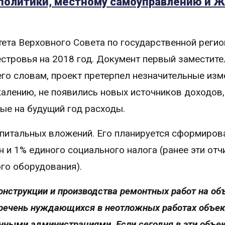
 политики, местному самоуправлению и 
тета Верховного Совета по государственной реги
стровья на 2018 год. Документ первый заместите
го словам, проект претерпел незначительные изм
жалению, не появились новых источников доходов,
ые на будущий год расходы.
питальных вложений. Его планируется сформиров
 и 1% единого социального налога (ранее эти отч
го оборудования).
онструкции и производства ремонтных работ на об
Перечень нуждающихся в неотложных работах объе
нными администрациями. Если сегодня в эти объе