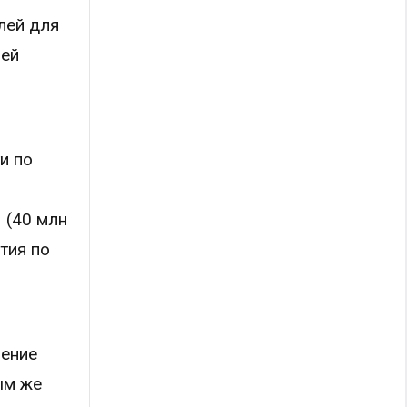
лей для
чей
и по
 (40 млн
тия по
нение
ым же