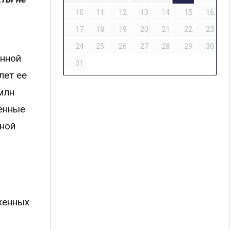
10
11
12
13
14
15
16
17
18
19
20
21
22
23
24
25
26
27
28
29
30
енной
31
лет ее
млн
енные
нной
женных