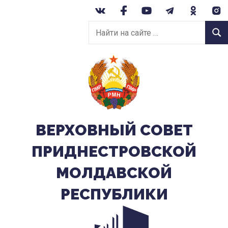
Перейти
к
Найти
содержанию
Найт
на
сайте:
ВЕРХОВНЫЙ CОВЕТ
ПРИДНЕСТРОВСКОЙ
МОЛДАВСКОЙ
РЕСПУБЛИКИ