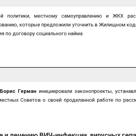
ой политики, местному самоуправлению и ЖКХ рас
азованию, которые предложили уточнить в Жилищном ко
я по договору социального найма.
и
Борис Герман
инициировали законопроекты, устанав
местных Советов о своей проделанной работе по рас
е и лечению ВИЧ-инфекции, вирусных геп