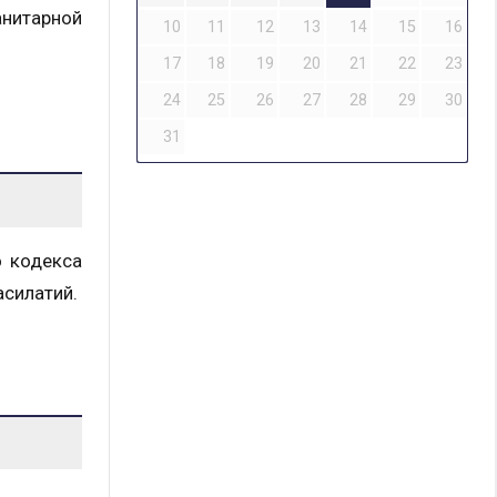
нитарной
10
11
12
13
14
15
16
17
18
19
20
21
22
23
24
25
26
27
28
29
30
31
о кодекса
асилатий.