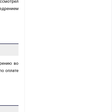
ссмотрел
недрением
трению во
по оплате