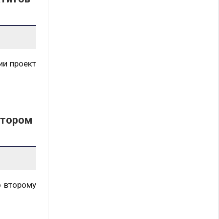
ии проект
втором
о второму