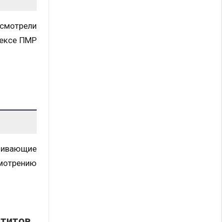
смотрели
дексе ПМР
ливающие
смотрению
атитов