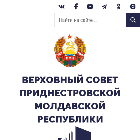
Перейти
к
Найти
содержанию
Найт
на
сайте:
ВЕРХОВНЫЙ CОВЕТ
ПРИДНЕСТРОВСКОЙ
МОЛДАВСКОЙ
РЕСПУБЛИКИ