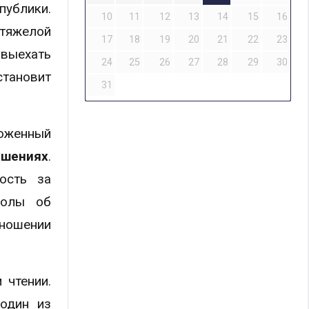
публики.
10
11
12
13
14
15
16
 тяжелой
17
18
19
20
21
22
23
 выехать
24
25
26
27
28
29
30
становит
31
оженный
ушениях
.
ость за
колы об
тношении
 чтении.
один из