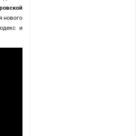
ровской
я нового
кодекс и