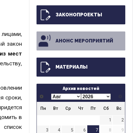
ЗАКОНОПРОЕКТЫ
 лицами,
АНОНС МЕРОПРИЯТИЙ
ый закон
из мест
ельству,
МАТЕРИАЛЫ
новлении
Архив новостей
я сроки,
придется
Пн
Вт
Ср
Чт
Пт
Сб
Вс
домить в
1
2
я список
3
4
5
6
7
8
9