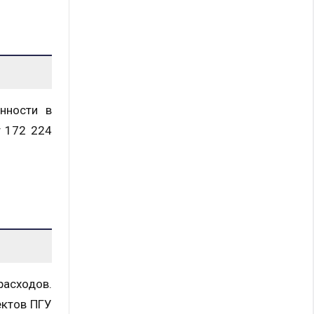
нности в
т 172 224
асходов.
ектов ПГУ