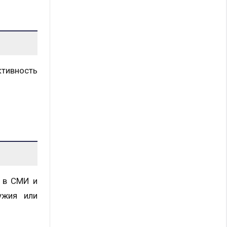
тивность
ь в СМИ и
ужия или