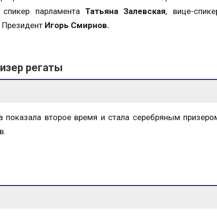
, спикер парламента
Татьяна Залевская
, вице-спик
й Президент
Игорь Смирнов.
ризер регаты
 показала второе время и стала серебряным призеро
в.