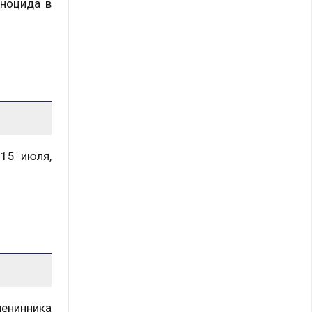
еноцида в
 15 июля,
менинника