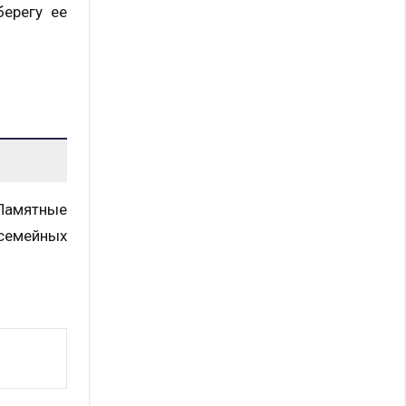
берегу ее
 Памятные
 семейных