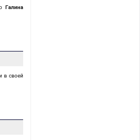
ер
Галина
м в своей