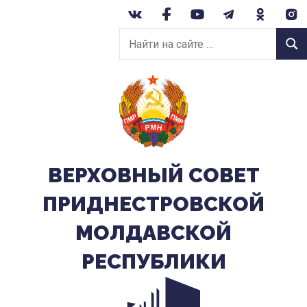
Перейти
к
Найти
содержанию
Найт
на
сайте:
ВЕРХОВНЫЙ CОВЕТ
ПРИДНЕСТРОВСКОЙ
МОЛДАВСКОЙ
РЕСПУБЛИКИ