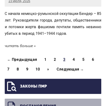
23 июля, 2026
С начала немецко-румынской оккупации Бендер – 85
лет. Руководители города, депутаты, общественники
и потомки жертв фашизма почтили память невинно
убитых в период 1941–1944 годов.
читать больше
Страницы
← Предыдущая
1
2
3
4
5
6
7
8
9
10
»
Следующая →
ЗАКОНЫ ПМР