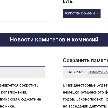
Буга
.
читать больше
Новости комитетов и комиссий
я
Сохранить памят
14.07.2026
Новости ко
нируется сократить.
В Приднестровье будет
 капвложений.
немецко-румынского ф
ликанском бюджете на
годов. Законопроект П
ономике.
на заседании депутаты 