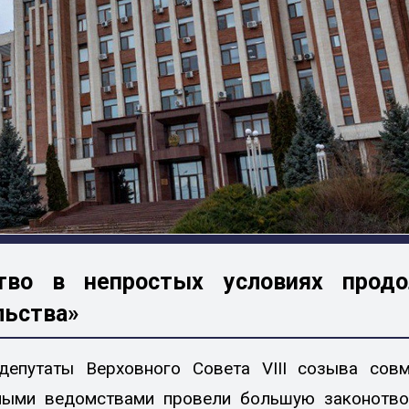
ство в непростых условиях прод
льства»
епутаты Верховного Совета VIII созыва сов
ными ведомствами провели большую законотв