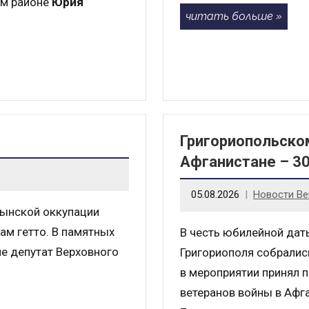
ом районе
Юрия
читать больше
Григориопольско
Афганистане – 30
05.08.2026
Новости Ве
мынской оккупации
ам гетто. В памятных
В честь юбилейной дат
е депутат Верховного
Григориополя собрались
в мероприятии принял 
ветеранов войны в Афг