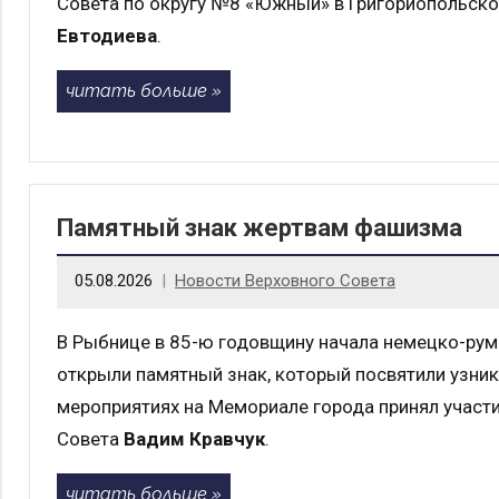
Совета по округу №8 «Южный» в Григориопольск
Евтодиева
.
читать больше
Памятный знак жертвам фашизма
05.08.2026
Новости Верховного Совета
В Рыбнице в 85-ю годовщину начала немецко-ру
открыли памятный знак, который посвятили узник
мероприятиях на Мемориале города принял участи
Совета
Вадим Кравчук
.
читать больше