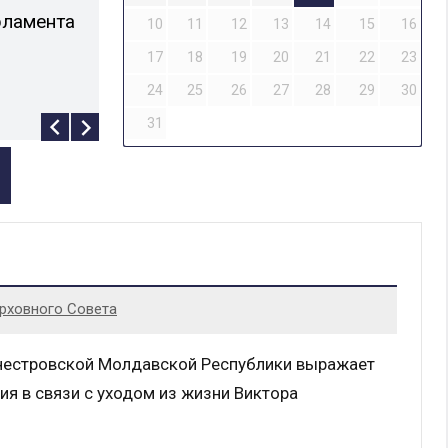
рламента
10
11
12
13
14
15
16
читать больше
17
18
19
20
21
22
23
24
25
26
27
28
29
30
31
рховного Совета
нестровской Молдавской Республики выражает
ия в связи с уходом из жизни Виктора