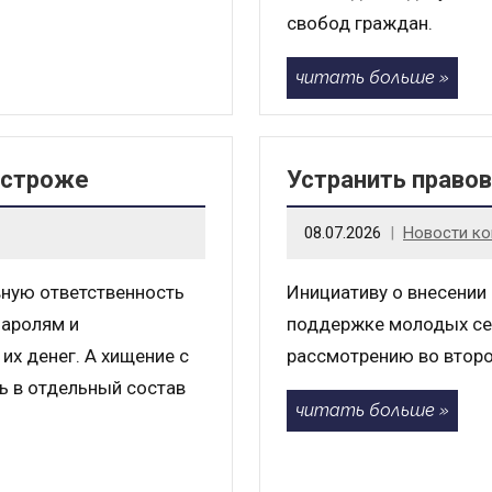
свобод граждан.
читать больше
 строже
Устранить право
08.07.2026
Новости ко
вную ответственность
Инициативу о внесении
паролям и
поддержке молодых се
х денег. А хищение с
рассмотрению во второ
ь в отдельный состав
читать больше