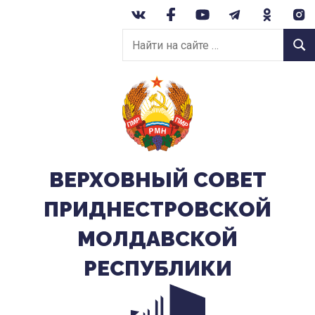
Перейти
к
Найти
содержанию
Найт
на
сайте:
ВЕРХОВНЫЙ CОВЕТ
ПРИДНЕСТРОВСКОЙ
МОЛДАВСКОЙ
РЕСПУБЛИКИ