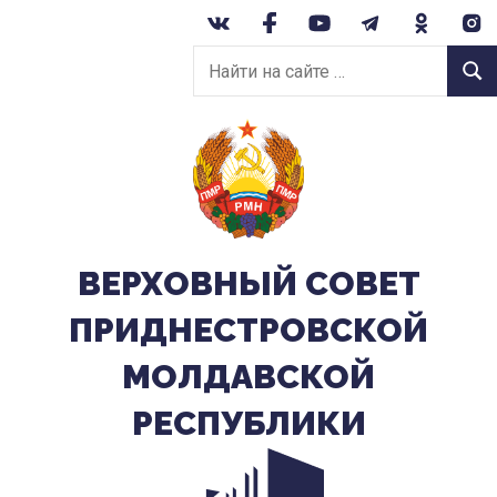
Перейти
к
Найти
содержанию
Найт
на
сайте:
ВЕРХОВНЫЙ CОВЕТ
ПРИДНЕСТРОВСКОЙ
МОЛДАВСКОЙ
РЕСПУБЛИКИ