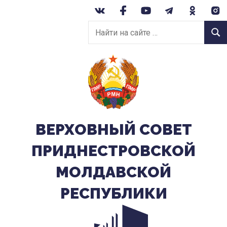
Перейти
к
Найти
содержанию
Найт
на
сайте:
ВЕРХОВНЫЙ CОВЕТ
ПРИДНЕСТРОВСКОЙ
МОЛДАВСКОЙ
РЕСПУБЛИКИ