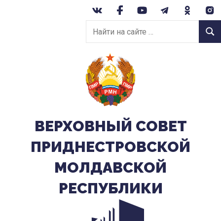
Перейти
к
Найти
содержанию
Найт
на
сайте:
ВЕРХОВНЫЙ CОВЕТ
ПРИДНЕСТРОВСКОЙ
МОЛДАВСКОЙ
РЕСПУБЛИКИ