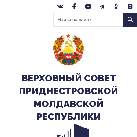
Перейти
к
Найти
содержанию
Найт
на
сайте:
ВЕРХОВНЫЙ CОВЕТ
ПРИДНЕСТРОВСКОЙ
МОЛДАВСКОЙ
РЕСПУБЛИКИ