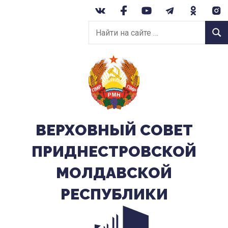
Перейти
к
Найти
содержанию
Найт
на
сайте:
ВЕРХОВНЫЙ CОВЕТ
ПРИДНЕСТРОВСКОЙ
МОЛДАВСКОЙ
РЕСПУБЛИКИ