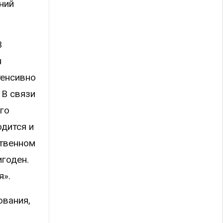
ний
В
я
тенсивно
 В связи
го
одится и
ственном
игоден.
я».
ования,