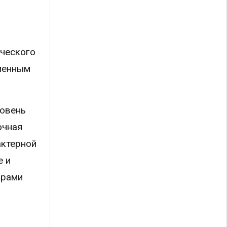
ического
еменным
ровень
очная
актерной
е и
орами