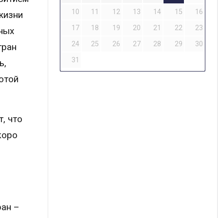
10
11
12
13
14
15
16
жизни
17
18
19
20
21
22
23
ных
24
25
26
27
28
29
30
тран
31
ь,
отой
, что
коро
ран –