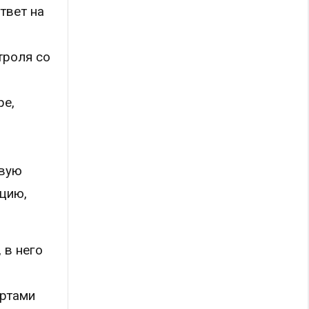
твет на
троля со
ре,
рвую
цию,
 в него
ертами