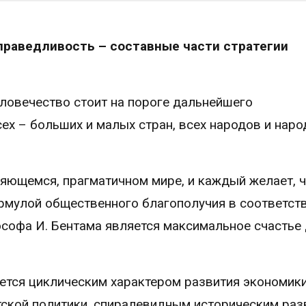
праведливость – составные части стратегии
еловечество стоит на пороге дальнейшего
ех – больших и малых стран, всех народов и наро
яющемся, прагматичном мире, и каждый желает, 
рмулой общественного благополучия в соответств
софа И. Бентама является максимальное счастье
ется циклическим характером развития экономики
тской политики, спиралевидным историческим раз