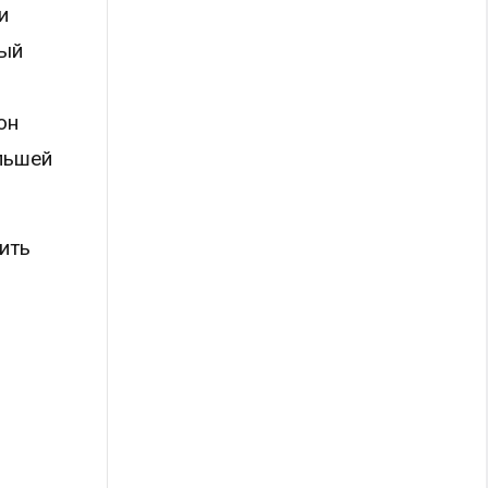
и
ный
он
льшей
ить