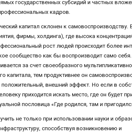
ямых государственных субсидий и частных вложе
 профессиональных кадров.
еский капитал склонен к самовоспроизводству. 
иятия, фирмы, холдинга), где высока концентраци
офессиональный рост людей происходит более ин
кое сообщество как бы воспроизводит само себя.
ивается за счет своеобразного мультипликативно
го капитала, тем продуктивнее он самовоспроизв
и положительный, внешний эффект. Но если в соб
человеку приходится искать место, где он будет пр
уальной пословица «Где родился, там и пригодилс
ить не только при использовании науки и образ
нфраструктуру, способствуя возникновению и