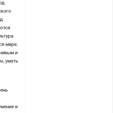
од
ского
од
яются
льтура
ся мире.
мчивым и
н, уметь
вень
умение и