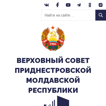
Перейти
к
Найти
содержанию
Найт
на
сайте:
ВЕРХОВНЫЙ CОВЕТ
ПРИДНЕСТРОВСКОЙ
МОЛДАВСКОЙ
РЕСПУБЛИКИ