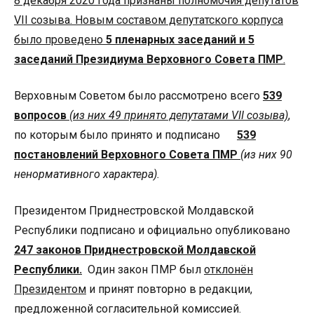
8 декабря 2020 года признаны полномочия депутатов
VII
созыва. Новым составом депутатского корпуса
было проведено
5 пленарных заседаний и 5
заседаний Президиума Верховного Совета ПМР
.
Верховным Советом было рассмотрено всего
539
вопросов
(из них 49 принято депутатами
VII
созыва)
,
по которым было принято и подписано
539
постановлений Верховного Совета ПМР
(из них 90
ненормативного характера).
Президентом Приднестровской Молдавской
Республики подписано и официально опубликовано
247 законов Приднестровской Молдавской
Республики.
Один закон ПМР был
отклонён
Президентом
и принят повторно в редакции,
предложенной согласительной комиссией.