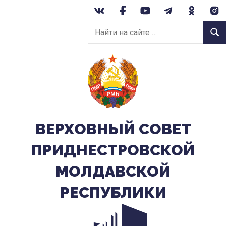
Перейти
к
Найти
содержанию
Найт
на
сайте:
ВЕРХОВНЫЙ CОВЕТ
ПРИДНЕСТРОВСКОЙ
МОЛДАВСКОЙ
РЕСПУБЛИКИ