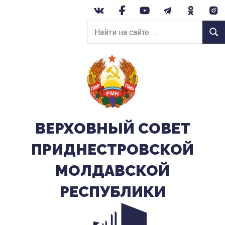
Перейти
к
Найти
содержанию
Найт
на
сайте:
ВЕРХОВНЫЙ CОВЕТ
ПРИДНЕСТРОВСКОЙ
МОЛДАВСКОЙ
РЕСПУБЛИКИ