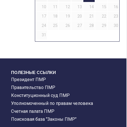
10
11
12
13
14
15
16
17
18
19
20
21
22
23
24
25
26
27
28
29
30
31
ПОЛЕЗНЫЕ ССЫЛКИ
Президент ПМР
Правительство ПМР
Конституционный суд ПМР
Уполномоченный по правам человека
Счетная палата ПМР
Поисковая база "Законы ПМР"