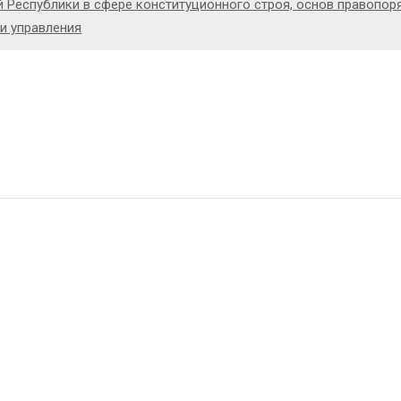
Республики в сфере конституционного строя, основ правопоря
и управления