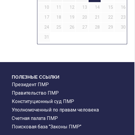
10
11
12
13
14
15
16
17
18
19
20
21
22
23
24
25
26
27
28
29
30
31
ПОЛЕЗНЫЕ ССЫЛКИ
Президент ПМР
Правительство ПМР
Конституционный суд ПМР
Уполномоченный по правам человека
Счетная палата ПМР
Поисковая база "Законы ПМР"