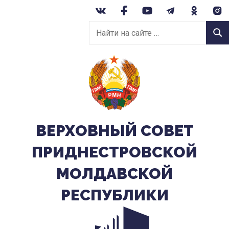
Перейти
к
Найти
содержанию
Найт
на
сайте:
ВЕРХОВНЫЙ CОВЕТ
ПРИДНЕСТРОВСКОЙ
МОЛДАВСКОЙ
РЕСПУБЛИКИ