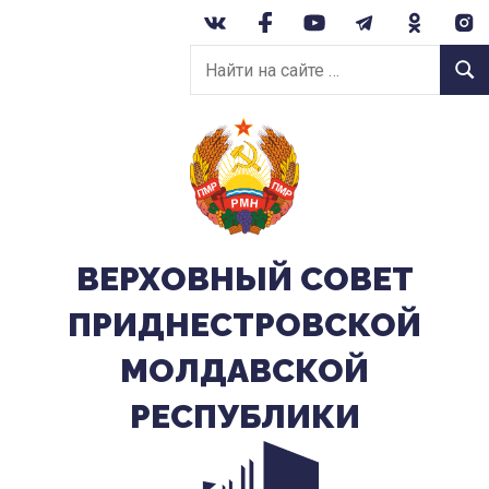
Перейти
к
Найти
содержанию
Найт
на
сайте:
ВЕРХОВНЫЙ CОВЕТ
ПРИДНЕСТРОВСКОЙ
МОЛДАВСКОЙ
РЕСПУБЛИКИ