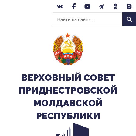
Перейти
к
Найти
содержанию
Найт
на
сайте:
ВЕРХОВНЫЙ CОВЕТ
ПРИДНЕСТРОВСКОЙ
МОЛДАВСКОЙ
РЕСПУБЛИКИ