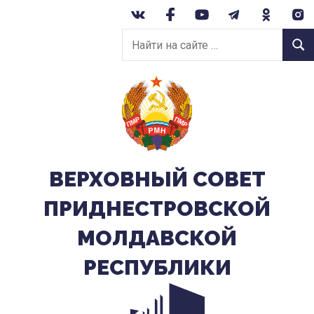
Перейти
к
Найти
содержанию
Найт
на
сайте:
ВЕРХОВНЫЙ CОВЕТ
ПРИДНЕСТРОВСКОЙ
МОЛДАВСКОЙ
РЕСПУБЛИКИ