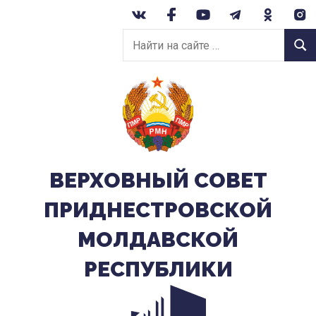
Перейти
к
Найти
содержанию
Найт
на
сайте:
ВЕРХОВНЫЙ CОВЕТ
ПРИДНЕСТРОВСКОЙ
МОЛДАВСКОЙ
РЕСПУБЛИКИ