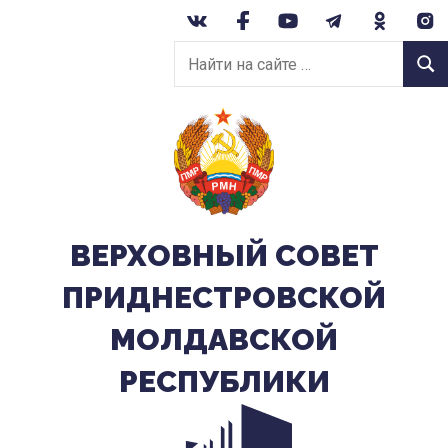
Перейти
к
Найти
содержанию
Найт
на
сайте:
ВЕРХОВНЫЙ CОВЕТ
ПРИДНЕСТРОВСКОЙ
МОЛДАВСКОЙ
РЕСПУБЛИКИ