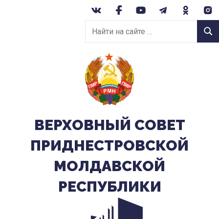
Перейти
к
Найти
содержанию
Найт
на
сайте:
ВЕРХОВНЫЙ CОВЕТ
ПРИДНЕСТРОВСКОЙ
МОЛДАВСКОЙ
РЕСПУБЛИКИ