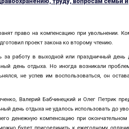
дравоохранению, труду, вопросам семьи и
ранят право на компенсацию при увольнении. Ко
дготовил проект закона ко второму чтению.
ть за работу в выходной или праздничный день
ьный день отдыха. Но иногда возникали пробле
нялся, не успев им воспользоваться, он остав
яченко, Валерий Бабчинецкий и Олег Петрик пр
ьный день отдыха не удалось использовать до уво
него денежную компенсацию при окончательном 
 можно будет присоединить к ежегодному оплач