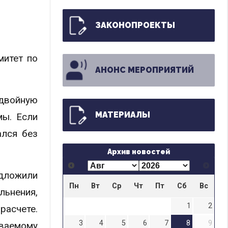
ЗАКОНОПРОЕКТЫ
митет по
АНОНС МЕРОПРИЯТИЙ
 двойную
МАТЕРИАЛЫ
мы. Если
ался без
Архив новостей
едложили
Пн
Вт
Ср
Чт
Пт
Сб
Вс
льнения,
1
2
расчете.
3
4
5
6
7
8
9
иваемому